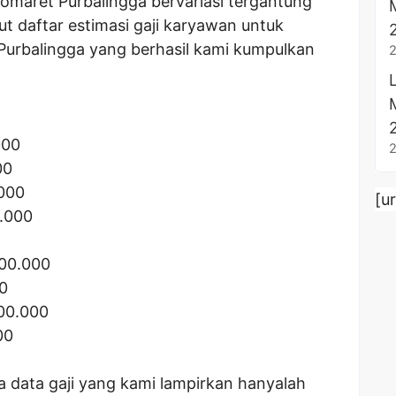
domaret Purbalingga bervariasi tergantung
ut daftar estimasi gaji karyawan untuk
 Purbalingga yang berhasil kami kumpulkan
000
00
.000
[u
0.000
200.000
0
500.000
00
a data gaji yang kami lampirkan hanyalah