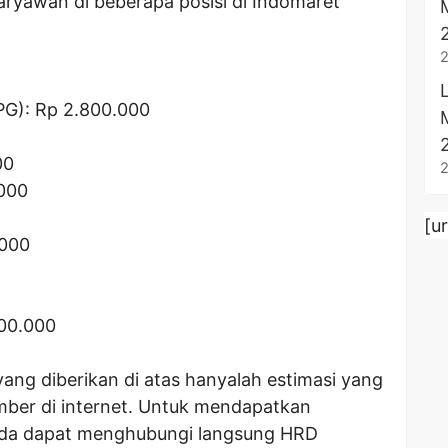
 karyawan di beberapa posisi di Indomaret
SPG): Rp 2.800.000
00
.000
[u
.000
400.000
 yang diberikan di atas hanyalah estimasi yang
mber di internet. Untuk mendapatkan
Anda dapat menghubungi langsung HRD