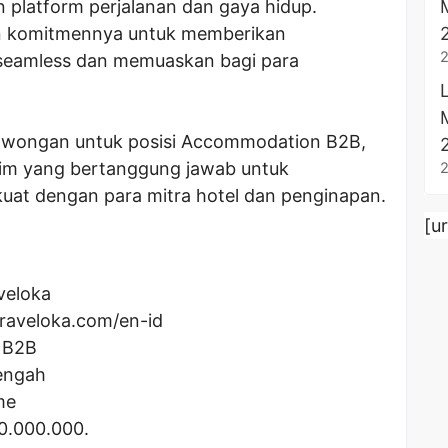
platform perjalanan dan gaya hidup.
an komitmennya untuk memberikan
seamless dan memuaskan bagi para
lowongan untuk posisi Accommodation B2B,
tim yang bertanggung jawab untuk
t dengan para mitra hotel dan penginapan.
[u
veloka
raveloka.com/en-id
 B2B
Tengah
me
0.000.000
.