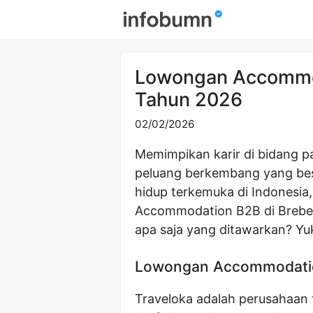
Skip
to
content
Lowongan Accommod
Tahun 2026
02/02/2026
Memimpikan karir di bidang p
peluang berkembang yang besa
hidup terkemuka di Indonesi
Accommodation B2B di Brebes
apa saja yang ditawarkan? Yuk,
Lowongan Accommodatio
Traveloka adalah perusahaan 