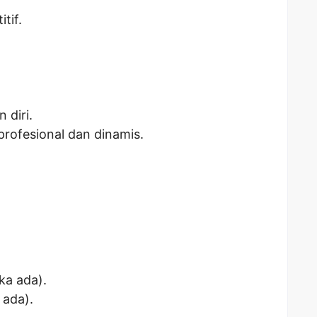
tif.
diri.
profesional dan dinamis.
ka ada).
 ada).