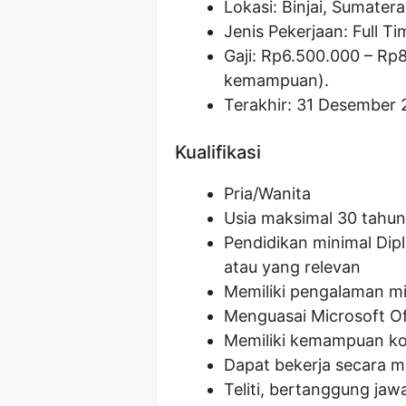
Lokasi: Binjai, Sumatera
Jenis Pekerjaan: Full Ti
Gaji: Rp
6.500.000
– Rp
kemampuan).
Terakhir: 31 Desember 
Kualifikasi
Pria/Wanita
Usia maksimal 30 tahun
Pendidikan minimal Dip
atau yang relevan
Memiliki pengalaman min
Menguasai Microsoft Of
Memiliki kemampuan kom
Dapat bekerja secara m
Teliti, bertanggung jawa