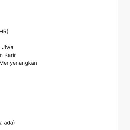
THR)
n Jiwa
 Karir
g Menyenangkan
a ada)