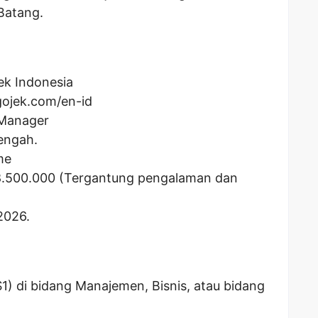
Batang.
ek Indonesia
gojek.com/en-id
 Manager
engah.
me
8.500.000
(Tergantung pengalaman dan
2026.
(S1) di bidang Manajemen, Bisnis, atau bidang