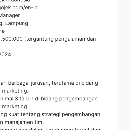
gojek.com/en-id
 Manager
ng, Lampung
me
8.500.000
(tergantung pengalaman dan
 2024
ari berbagai jurusan, terutama di bidang
u marketing.
inimal 3 tahun di bidang pengembangan
u marketing.
ng kuat tentang strategi pengembangan
 dan manajemen tim.
andiri dan dalam tim dengan target dan