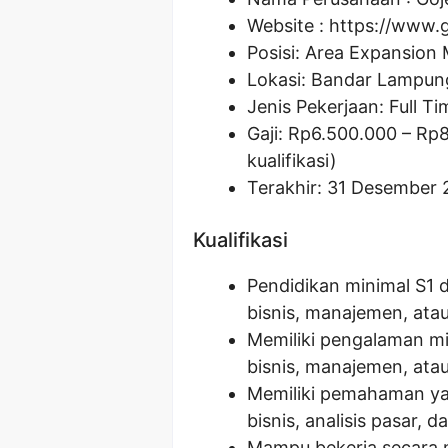
Website :
https://www.
Posisi:
Area Expansion
Lokasi: Bandar Lampu
Jenis Pekerjaan: Full Ti
Gaji: Rp
6.500.000
– Rp
kualifikasi)
Terakhir: 31 Desember
Kualifikasi
Pendidikan minimal S1 d
bisnis, manajemen, ata
Memiliki pengalaman m
bisnis, manajemen, ata
Memiliki pemahaman ya
bisnis, analisis pasar,
Mampu bekerja secara m