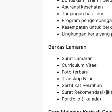
Bonus dan insentif berd
Asuransi kesehatan
Tunjangan hari libur
Program pengembangan
Kesempatan untuk ber
Lingkungan kerja yang 
Berkas Lamaran
Surat Lamaran
Curriculum Vitae
Foto terbaru
Transkrip Nilai
Sertifikat Pelatihan
Surat Rekomendasi (jik
Portfolio (jika ada)
Cara Melamar Kerja di Goj