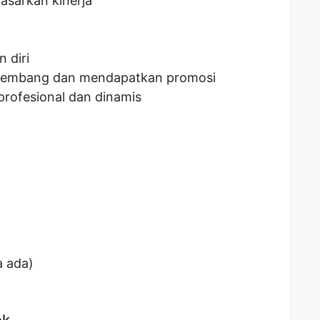
asarkan kinerja
 diri
kembang dan mendapatkan promosi
profesional dan dinamis
a ada)
ek