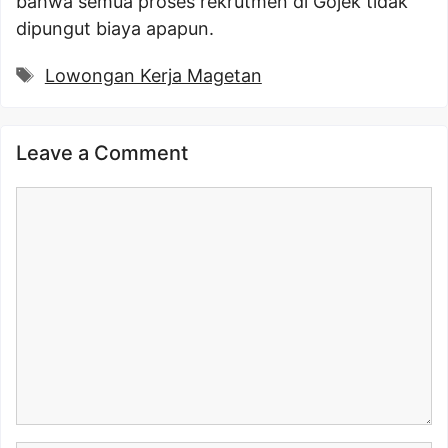
bahwa semua proses rekrutmen di Gojek tidak
dipungut biaya apapun.
Tags
Lowongan Kerja Magetan
Leave a Comment
Comment