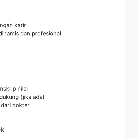
gan karir
dinamis dan profesional
skrip nilai
dukung (jika ada)
dari dokter
ek