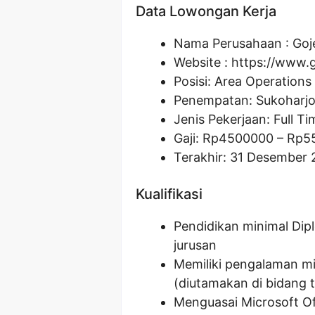
Data Lowongan Kerja
Nama Perusahaan :
Goj
Website :
https://www.g
Posisi:
Area Operations 
Penempatan: Sukoharj
Jenis Pekerjaan: Full Ti
Gaji: Rp
4500000
– Rp
5
Terakhir: 31 Desember
Kualifikasi
Pendidikan minimal Dip
jurusan
Memiliki pengalaman mi
(diutamakan di bidang t
Menguasai Microsoft Of