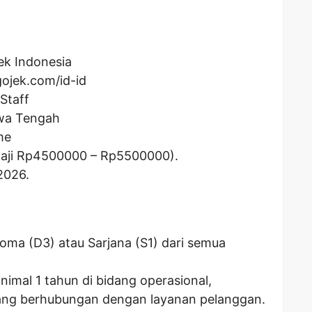
ek Indonesia
ojek.com/id-id
Staff
wa Tengah
me
aji Rp
4500000
– Rp
5500000
).
2026.
loma (D3) atau Sarjana (S1) dari semua
imal 1 tahun di bidang operasional,
yang berhubungan dengan layanan pelanggan.