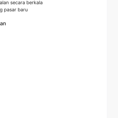
lan secara berkala
ng pasar baru
kan