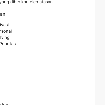
yang diberikan oleh atasan
kan
vasi
rsonal
lving
rioritas
karir