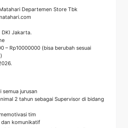
Matahari Departemen Store Tbk
matahari.com
, DKI Jakarta.
me
00
– Rp
10000000
(bisa berubah sesuai
)
2026.
i semua jurusan
nimal 2 tahun sebagai Supervisor di bidang
emotivasi tim
 dan komunikatif