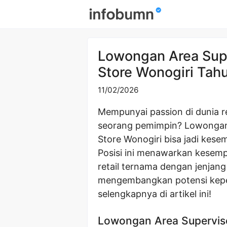
Skip
to
content
Lowongan Area Sup
Store Wonogiri Tah
11/02/2026
Mempunyai passion di dunia r
seorang pemimpin? Lowongan
Store Wonogiri bisa jadi ke
Posisi ini menawarkan kesem
retail ternama dengan jenjang
mengembangkan potensi kepe
selengkapnya di artikel ini!
Lowongan Area Supervis