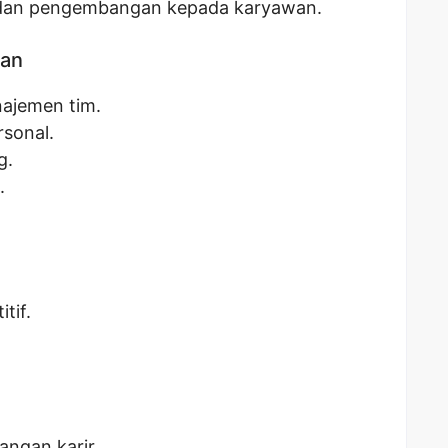
 dan pengembangan kepada karyawan.
kan
ajemen tim.
rsonal.
g.
.
tif.
ngan karir.