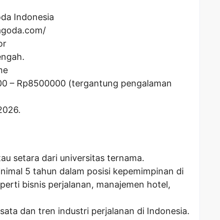
da Indonesia
agoda.com/
or
engah.
me
00
– Rp
8500000
(tergantung pengalaman
2026.
tau setara dari universitas ternama.
nimal 5 tahun dalam posisi kepemimpinan di
perti bisnis perjalanan, manajemen hotel,
ta dan tren industri perjalanan di Indonesia.