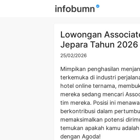
Skip
to
content
Lowongan Associate
Jepara Tahun 2026
25/02/2026
Mimpikan penghasilan menjanj
terkemuka di industri perjal
hotel online ternama, membu
mereka sedang mencari Assoc
tim mereka. Posisi ini mena
berkontribusi dalam pertumbu
memaksimalkan potensi dirimu
temukan apakah kamu adalah 
dengan Agoda!