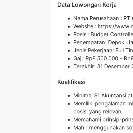
Data Lowongan Kerja
Nama Perusahaan :
PT 
Website :
https://www.o
Posisi:
Budget Controlle
Penempatan: Depok, J
Jenis Pekerjaan: Full Ti
Gaji: Rp
8.500.000
– Rp
Terakhir: 31 Desember 
Kualifikasi
Minimal S1 Akuntansi a
Memiliki pengalaman mi
posisi yang relevan
Memahami prinsip-prins
Mahir menggunakan soft