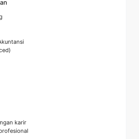
kan
g
Akuntansi
ced)
gan karir
profesional