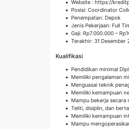
Website :
https://kredit
Posisi:
Coordinator Coll
Penempatan: Depok
Jenis Pekerjaan: Full Ti
Gaji: Rp
7.000.000
– Rp
1
Terakhir: 31 Desember
Kualifikasi
Pendidikan minimal Dipl
Memiliki pengalaman min
Menguasai teknik penag
Memiliki kemampuan neg
Mampu bekerja secara 
Teliti, disiplin, dan be
Memiliki kemampuan int
Mampu mengoperasikan 