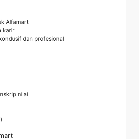
uk Alfamart
karir
kondusif dan profesional
skrip nilai
)
amart