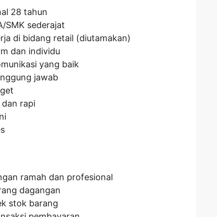
mal 28 tahun
A/SMK sederajat
ja di bidang retail (diutamakan)
m dan individu
munikasi yang baik
rtanggung jawab
rget
dan rapi
ni
es
ngan ramah dan profesional
arang dagangan
k stok barang
ransaksi pembayaran