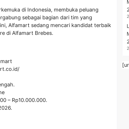
terkemuka di Indonesia, membuka peluang
rgabung sebagai bagian dari tim yang
 ini, Alfamart sedang mencari kandidat terbaik
re di Alfamart Brebes.
amart
[u
rt.co.id/
engah.
me
000
– Rp
10.000.000
.
2026.