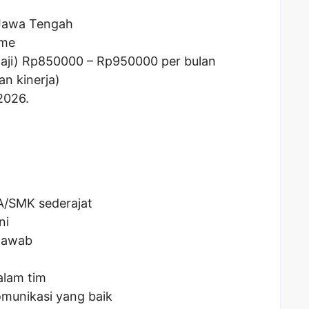
 Jawa Tengah
ime
aji) Rp
850000
– Rp
950000
per bulan
an kinerja)
2026.
A/SMK sederajat
ni
 jawab
lam tim
munikasi yang baik