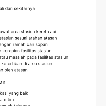
lali dan sekitarnya
at area stasiun kereta api
tasiun sesuai arahan atasan
engan ramah dan sopan
kerapian fasilitas stasiun
tau masalah pada fasilitas stasiun
etertiban di area stasiun
an oleh atasan
kan
asi yang baik
lam tim
 bawah tekanan