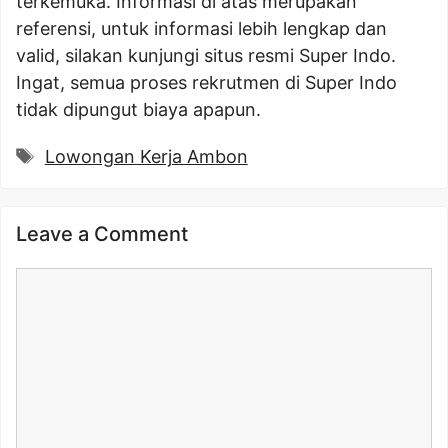
terkemuka. Informasi di atas merupakan
referensi, untuk informasi lebih lengkap dan
valid, silakan kunjungi situs resmi Super Indo.
Ingat, semua proses rekrutmen di Super Indo
tidak dipungut biaya apapun.
Tags
Lowongan Kerja Ambon
Leave a Comment
Comment