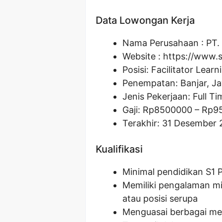
Data Lowongan Kerja
Nama Perusahaan :
PT.
Website :
https://www.s
Posisi:
Facilitator Lear
Penempatan: Banjar, J
Jenis Pekerjaan: Full Ti
Gaji: Rp
8500000
– Rp
9
Terakhir: 31 Desember
Kualifikasi
Minimal pendidikan S1 
Memiliki pengalaman min
atau posisi serupa
Menguasai berbagai m