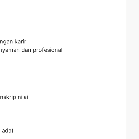
gan karir
nyaman dan profesional
skrip nilai
a ada)