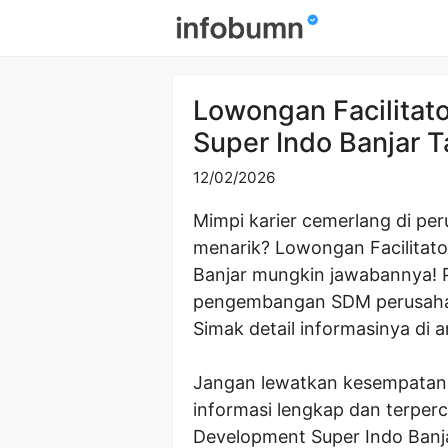
Skip
to
content
Lowongan Facilitat
Super Indo Banjar 
12/02/2026
Mimpi karier cemerlang di per
menarik? Lowongan Facilitato
Banjar mungkin jawabannya! P
pengembangan SDM perusahaa
Simak detail informasinya di art
Jangan lewatkan kesempatan e
informasi lengkap dan terperc
Development Super Indo Banjar