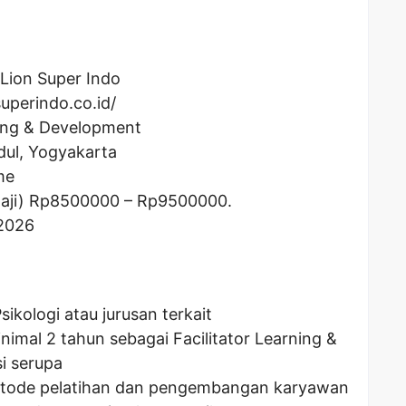
 Lion Super Indo
uperindo.co.id/
ning & Development
ul, Yogyakarta
me
aji) Rp
8500000
– Rp
9500000
.
 2026
ikologi atau jurusan terkait
imal 2 tahun sebagai Facilitator Learning &
i serupa
etode pelatihan dan pengembangan karyawan