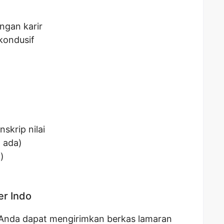
gan karir
kondusif
skrip nilai
a ada)
)
er Indo
 Anda dapat mengirimkan berkas lamaran