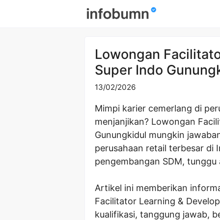
Skip
to
content
Lowongan Facilitat
Super Indo Gunung
13/02/2026
Mimpi karier cemerlang di per
menjanjikan? Lowongan Facili
Gunungkidul mungkin jawaban
perusahaan retail terbesar di
pengembangan SDM, tunggu a
Artikel ini memberikan inform
Facilitator Learning & Devel
kualifikasi, tanggung jawab, 