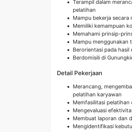
Terampil dalam meran
pelatihan
Mampu bekerja secara 
Memiliki kemampuan ko
Memahami prinsip-prin
Mampu menggunakan tek
Berorientasi pada hasil
Berdomisili di Gunungki
Detail Pekerjaan
Merancang, mengemban
pelatihan karyawan
Memfasilitasi pelatiha
Mengevaluasi efektivit
Membuat laporan dan d
Mengidentifikasi kebut