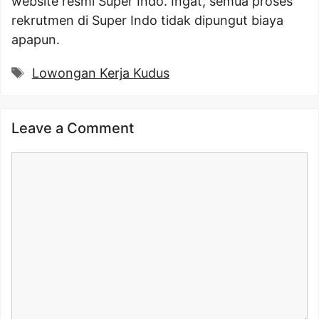
website resmi Super Indo. Ingat, semua proses
rekrutmen di Super Indo tidak dipungut biaya
apapun.
Tags
Lowongan Kerja Kudus
Leave a Comment
Comment