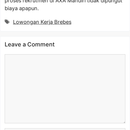
proses rekrutmen di AXA Mandiri tidak dipungut
biaya apapun.
Tags
Lowongan Kerja Brebes
Leave a Comment
Comment