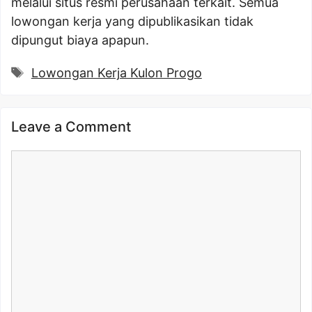
melalui situs resmi perusahaan terkait. Semua
lowongan kerja yang dipublikasikan tidak
dipungut biaya apapun.
Tags
Lowongan Kerja Kulon Progo
Leave a Comment
Comment