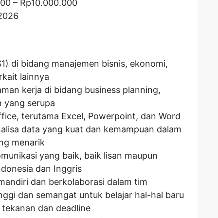
000
– Rp
10.000.000
 2026
(S1) di bidang manajemen bisnis, ekonomi,
rkait lainnya
man kerja di bidang business planning,
an yang serupa
fice, terutama Excel, Powerpoint, dan Word
alisa data yang kuat dan kemampuan dalam
ng menarik
unikasi yang baik, baik lisan maupun
ndonesia dan Inggris
andiri dan berkolaborasi dalam tim
tinggi dan semangat untuk belajar hal-hal baru
 tekanan dan deadline