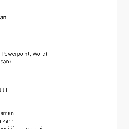
kan
, Powerpoint, Word)
isan)
itif
nyaman
karir
ositif dan dinamis