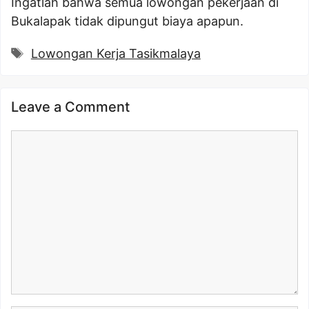
Ingatlah bahwa semua lowongan pekerjaan di
Bukalapak tidak dipungut biaya apapun.
Tags
Lowongan Kerja Tasikmalaya
Leave a Comment
Comment