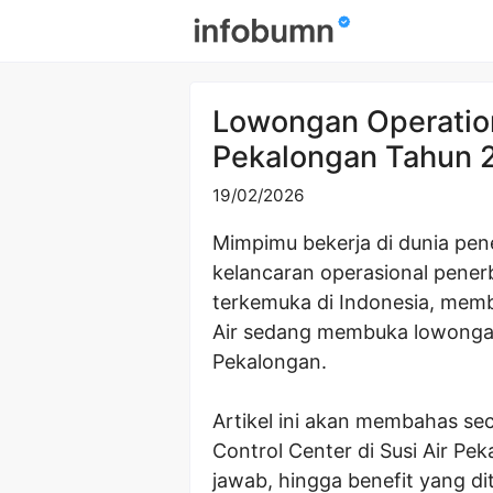
Skip
to
content
Lowongan Operation
Pekalongan Tahun 
19/02/2026
Mimpimu bekerja di dunia pen
kelancaran operasional pener
terkemuka di Indonesia, mem
Air sedang membuka lowongan 
Pekalongan.
Artikel ini akan membahas se
Control Center di Susi Air Pek
jawab, hingga benefit yang d