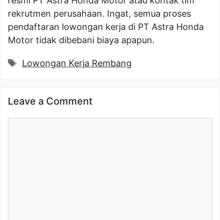
resmi PT Astra Honda Motor atau kontak tim
rekrutmen perusahaan. Ingat, semua proses
pendaftaran lowongan kerja di PT Astra Honda
Motor tidak dibebani biaya apapun.
Tags
Lowongan Kerja Rembang
Leave a Comment
Comment