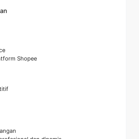
kan
ce
atform Shopee
itif
bangan