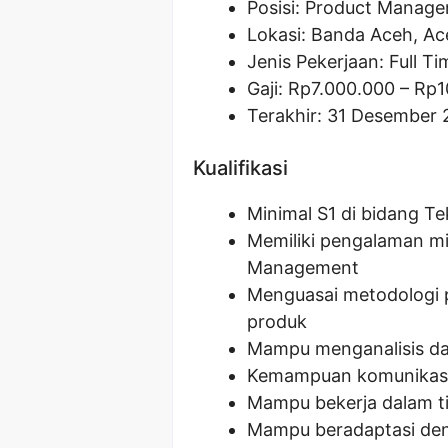
Posisi:
Product Manag
Lokasi: Banda Aceh, Ac
Jenis Pekerjaan: Full Ti
Gaji: Rp
7.000.000
– Rp
1
Terakhir: 31 Desember
Kualifikasi
Minimal S1 di bidang Te
Memiliki pengalaman mi
Management
Menguasai metodologi 
produk
Mampu menganalisis d
Kemampuan komunikasi 
Mampu bekerja dalam ti
Mampu beradaptasi den