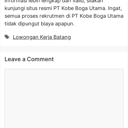
informasi lebih lengkap dan valid, silakan
kunjungi situs resmi PT Kobe Boga Utama. Ingat,
semua proses rekrutmen di PT Kobe Boga Utama
tidak dipungut biaya apapun.
Tags
Lowongan Kerja Batang
Leave a Comment
Comment