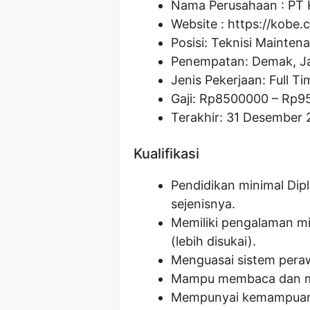
Nama Perusahaan :
PT 
Website :
https://kobe.c
Posisi:
Teknisi Mainten
Penempatan: Demak, J
Jenis Pekerjaan: Full Ti
Gaji: Rp
8500000
– Rp
9
Terakhir: 31 Desember
Kualifikasi
Pendidikan minimal Dipl
sejenisnya.
Memiliki pengalaman mi
(lebih disukai).
Menguasai sistem peraw
Mampu membaca dan m
Mempunyai kemampuan 