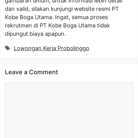
gambaran umum, untuk informasi lebih detail
dan valid, silakan kunjungi website resmi PT
Kobe Boga Utama. Ingat, semua proses
rekrutmen di PT Kobe Boga Utama tidak
dipungut biaya apapun.
Tags
Lowongan Kerja Probolinggo
Leave a Comment
Comment