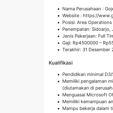
Nama Perusahaan :
Goj
Website :
https://www.g
Posisi:
Area Operations 
Penempatan: Sidoarjo,
Jenis Pekerjaan: Full Ti
Gaji: Rp
4500000
– Rp
5
Terakhir: 31 Desember 
Kualifikasi
Pendidikan minimal D3/S
Memiliki pengalaman mi
(diutamakan di perusah
Menguasai Microsoft Of
Memiliki kemampuan ana
Mampu bekerja dalam ti