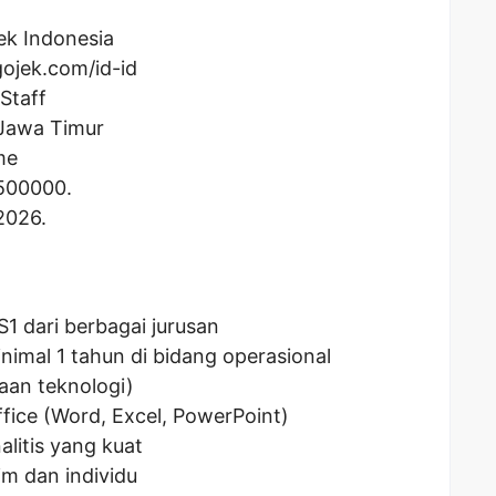
ek Indonesia
ojek.com/id-id
Staff
 Jawa Timur
me
500000
.
2026.
1 dari berbagai jurusan
nimal 1 tahun di bidang operasional
aan teknologi)
fice (Word, Excel, PowerPoint)
litis yang kuat
m dan individu