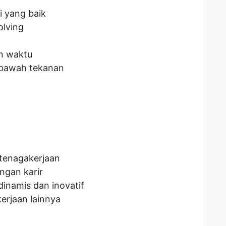
 yang baik
lving
n waktu
 bawah tekanan
tenagakerjaan
gan karir
dinamis dan inovatif
erjaan lainnya